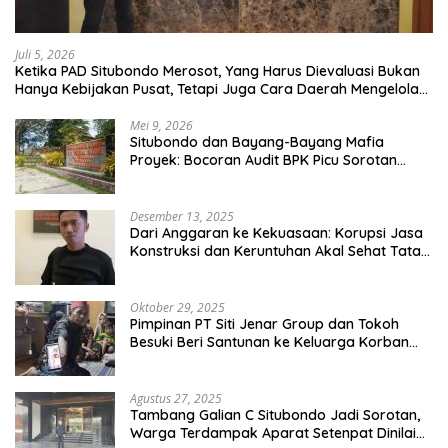
Juli 5, 2026
Ketika PAD Situbondo Merosot, Yang Harus Dievaluasi Bukan
Hanya Kebijakan Pusat, Tetapi Juga Cara Daerah Mengelola
Rumah Tangganya Sendiri.
Mei 9, 2026
Situbondo dan Bayang-Bayang Mafia
Proyek: Bocoran Audit BPK Picu Sorotan
Publik
Desember 13, 2025
Dari Anggaran ke Kekuasaan: Korupsi Jasa
Konstruksi dan Keruntuhan Akal Sehat Tata
Kelola
Oktober 29, 2025
Pimpinan PT Siti Jenar Group dan Tokoh
Besuki Beri Santunan ke Keluarga Korban
Meninggal Akibat Atap Ambruk Salah Satu
Pesantren Di Besuki Situbondo
Agustus 27, 2025
Tambang Galian C Situbondo Jadi Sorotan,
Warga Terdampak Aparat Setenpat Dinilai