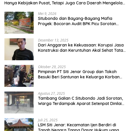
Hanya Kebijakan Pusat, Tetapi Juga Cara Daerah Mengelola
Rumah Tangganya Sendiri.
Mei 9, 2026
Situbondo dan Bayang-Bayang Mafia
Proyek: Bocoran Audit BPK Picu Sorotan
Publik
Desember 13, 2025
Dari Anggaran ke Kekuasaan: Korupsi Jasa
Konstruksi dan Keruntuhan Akal Sehat Tata
Kelola
Oktober 29, 2025
Pimpinan PT Siti Jenar Group dan Tokoh
Besuki Beri Santunan ke Keluarga Korban
Meninggal Akibat Atap Ambruk Salah Satu
Pesantren Di Besuki Situbondo
Agustus 27, 2025
Tambang Galian C Situbondo Jadi Sorotan,
Warga Terdampak Aparat Setenpat Dinilai
Abai
Juli 25, 2025
LSM Siti Jenar: Kecamatan Ijen Berdiri di
Tanah Negara Tanpa Dasar Hukum yang