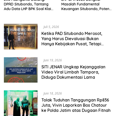
DPRD Situbondo, Tantang
Masalah Fundamental
Adu Data LHP BPK Soal Klaim
Keuangan Situbondo, Potensi
Tiga RSUD Surplus
Daerah Belum Tergarap
profesionalisme kerjapun
dipertanyakan
Juli 5, 2026
Ketika PAD Situbondo Merosot,
Yang Harus Dievaluasi Bukan
Hanya Kebijakan Pusat, Tetapi
Juga Cara Daerah Mengelola
Rumah Tangganya Sendiri.
Juni 19, 2026
SITI JENAR Ungkap Kejanggalan
Video Viral Limbah Tampora,
Diduga Dokumentasi Lama
Juni 18, 2026
Tolak Tuduhan Tanggungan Rp836
Juta, Vivin Laporkan Bos Chatour
ke Polda Jatim atas Dugaan Fitnah