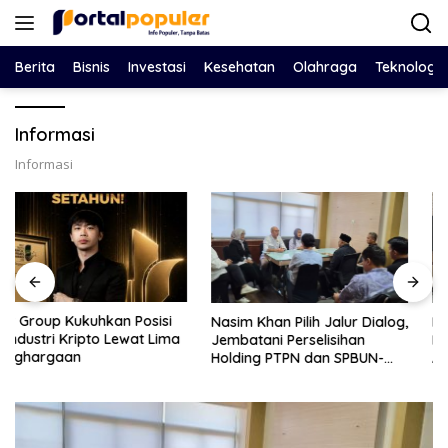
Langsung
ke
konten
Berita
Bisnis
Investasi
Kesehatan
Olahraga
Teknologi
Informasi
Informasi
Nasim Khan Pilih Jalur Dialog,
Eko Febriyanto Datangi
Jembatani Perselisihan
DPRD Situbondo, Tantang
Holding PTPN dan SPBUN-
Adu Data LHP BPK Soal Klaim
SGN Demi Stabilitas Industri
Tiga RSUD Surplus
Gula