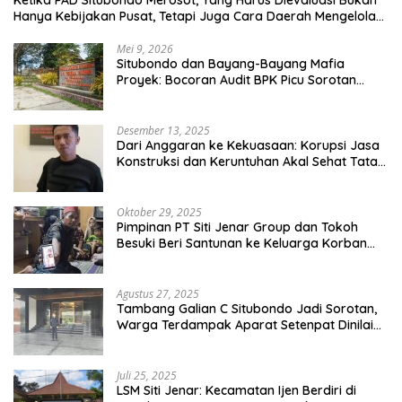
Hanya Kebijakan Pusat, Tetapi Juga Cara Daerah Mengelola
Rumah Tangganya Sendiri.
Mei 9, 2026
Situbondo dan Bayang-Bayang Mafia
Proyek: Bocoran Audit BPK Picu Sorotan
Publik
Desember 13, 2025
Dari Anggaran ke Kekuasaan: Korupsi Jasa
Konstruksi dan Keruntuhan Akal Sehat Tata
Kelola
Oktober 29, 2025
Pimpinan PT Siti Jenar Group dan Tokoh
Besuki Beri Santunan ke Keluarga Korban
Meninggal Akibat Atap Ambruk Salah Satu
Pesantren Di Besuki Situbondo
Agustus 27, 2025
Tambang Galian C Situbondo Jadi Sorotan,
Warga Terdampak Aparat Setenpat Dinilai
Abai
Juli 25, 2025
LSM Siti Jenar: Kecamatan Ijen Berdiri di