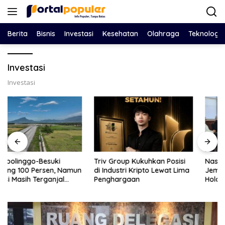
Langsung
ke
konten
Berita
Bisnis
Investasi
Kesehatan
Olahraga
Teknologi
Investasi
Investasi
Triv Group Kukuhkan Posisi
Nasim Khan Pilih Jalur Dialog,
di Industri Kripto Lewat Lima
Jembatani Perselisihan
Penghargaan
Holding PTPN dan SPBUN-
SGN Demi Stabilitas Industri
Gula