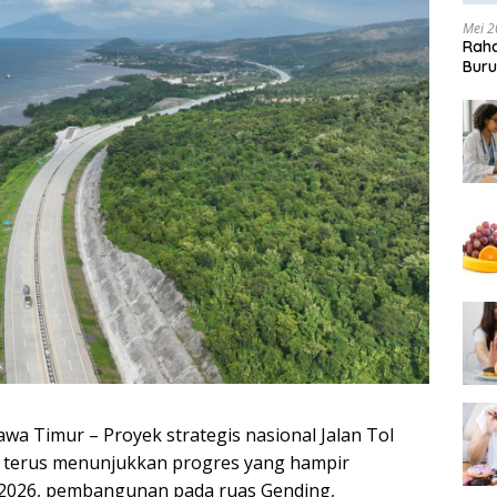
Mei 2
Raha
Buru
wa Timur – Proyek strategis nasional Jalan Tol
 terus menunjukkan progres yang hampir
i 2026, pembangunan pada ruas Gending,