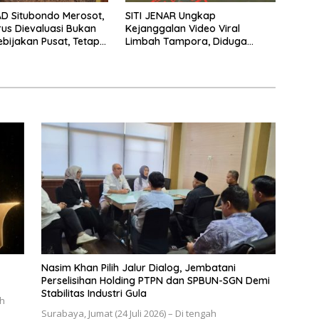
AD Situbondo Merosot,
SITI JENAR Ungkap
us Dievaluasi Bukan
Kejanggalan Video Viral
bijakan Pusat, Tetapi
Limbah Tampora, Diduga
ra Daerah Mengelola
Dokumentasi Lama
angganya Sendiri.
Nasim Khan Pilih Jalur Dialog, Jembatani
Perselisihan Holding PTPN dan SPBUN-SGN Demi
Stabilitas Industri Gula
ah
Surabaya, Jumat (24 Juli 2026) – Di tengah