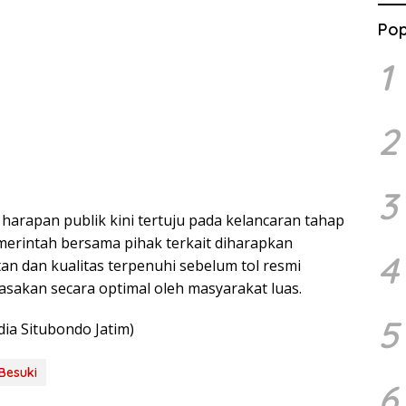
Pop
1
2
3
arapan publik kini tertuju pada kelancaran tahap
emerintah bersama pihak terkait diharapkan
4
n dan kualitas terpenuhi sebelum tol resmi
asakan secara optimal oleh masyarakat luas.
5
dia Situbondo Jatim)
Besuki
6