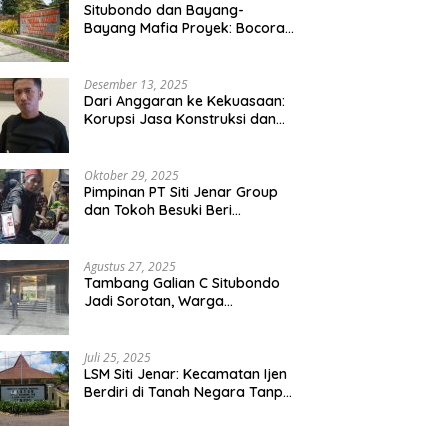
Situbondo dan Bayang-
Bayang Mafia Proyek: Bocoran
Audit BPK Picu Sorotan Publik
Desember 13, 2025
Dari Anggaran ke Kekuasaan:
Korupsi Jasa Konstruksi dan
Keruntuhan Akal Sehat Tata
Kelola
Oktober 29, 2025
Pimpinan PT Siti Jenar Group
dan Tokoh Besuki Beri
Santunan ke Keluarga Korban
Meninggal Akibat Atap Ambruk
Salah Satu Pesantren Di Besuki
Agustus 27, 2025
Situbondo
Tambang Galian C Situbondo
Jadi Sorotan, Warga
Terdampak Aparat Setenpat
Dinilai Abai
Juli 25, 2025
LSM Siti Jenar: Kecamatan Ijen
Berdiri di Tanah Negara Tanpa
Dasar Hukum yang Jelas