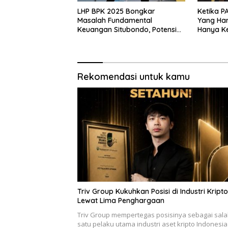
LHP BPK 2025 Bongkar
Ketika P
Masalah Fundamental
Yang Har
Keuangan Situbondo, Potensi
Hanya Ke
Daerah Belum Tergarap
Juga Ca
profesionalisme kerjapun
Rumah T
dipertanyakan
Rekomendasi untuk kamu
Triv Group Kukuhkan Posisi di Industri Kripto
Lewat Lima Penghargaan
Triv Group mempertegas posisinya sebagai sal
satu pelaku utama industri aset kripto Indonesia