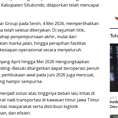
Kabupaten Situbondo, dilaporkan telah mencapai
ar Group pada Senin, 4 Mei 2026, memperlihatkan
elah selesai dikerjakan. Di sejumlah titik,
Tut
 tahap penyempurnaan akhir, mulai dari
an marka jalan, hingga perapihan fasilitas
esiapan operasional secara menyeluruh.
anjang April hingga Mei 2026 mengungkapkan
nding–Besuki ditargetkan dapat beroperasi penuh
ng pembukaan awal pada Juni 2026 juga mencuat,
yang hampir sempurna.
njadi solusi atas tingginya beban lalu lintas di
Juli 5
urat nadi transportasi di kawasan timur Jawa Timur.
Keti
as masyarakat serta distribusi logistik
Diev
Jug
an, dan efisien.
Tang