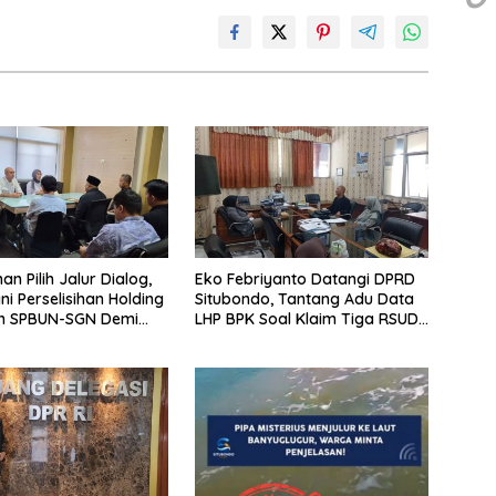
n Pilih Jalur Dialog,
Eko Febriyanto Datangi DPRD
i Perselisihan Holding
Situbondo, Tantang Adu Data
n SPBUN-SGN Demi
LHP BPK Soal Klaim Tiga RSUD
s Industri Gula
Surplus