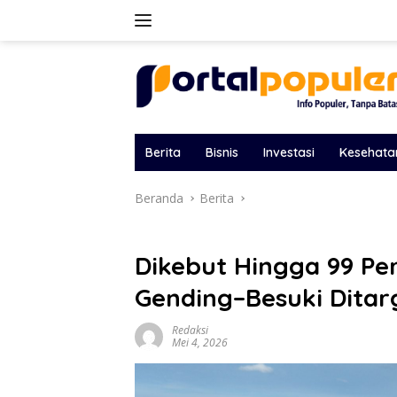
Langsung
ke
konten
Berita
Bisnis
Investasi
Kesehata
Beranda
Berita
Dikebut Hingga 99 Per
Gending–Besuki Ditar
Redaksi
Mei 4, 2026