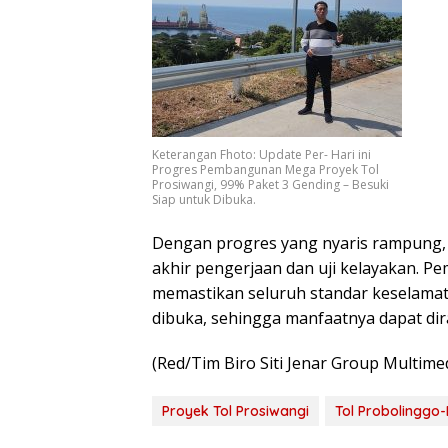
Keterangan Fhoto: Update Per- Hari ini
Progres Pembangunan Mega Proyek Tol
Prosiwangi, 99% Paket 3 Gending – Besuki
Siap untuk Dibuka.
Dengan progres yang nyaris rampung, h
akhir pengerjaan dan uji kelayakan. P
memastikan seluruh standar keselamata
dibuka, sehingga manfaatnya dapat dir
(Red/Tim Biro Siti Jenar Group Multime
Proyek Tol Prosiwangi
Tol Probolinggo-