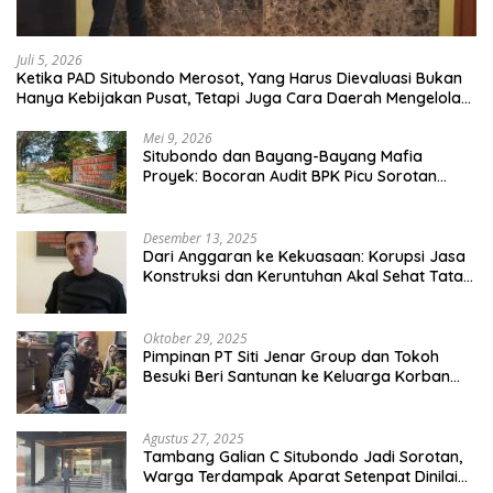
Juli 5, 2026
Ketika PAD Situbondo Merosot, Yang Harus Dievaluasi Bukan
Hanya Kebijakan Pusat, Tetapi Juga Cara Daerah Mengelola
Rumah Tangganya Sendiri.
Mei 9, 2026
Situbondo dan Bayang-Bayang Mafia
Proyek: Bocoran Audit BPK Picu Sorotan
Publik
Desember 13, 2025
Dari Anggaran ke Kekuasaan: Korupsi Jasa
Konstruksi dan Keruntuhan Akal Sehat Tata
Kelola
Oktober 29, 2025
Pimpinan PT Siti Jenar Group dan Tokoh
Besuki Beri Santunan ke Keluarga Korban
Meninggal Akibat Atap Ambruk Salah Satu
Pesantren Di Besuki Situbondo
Agustus 27, 2025
Tambang Galian C Situbondo Jadi Sorotan,
Warga Terdampak Aparat Setenpat Dinilai