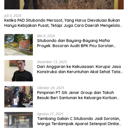
Juli 5, 2026
Ketika PAD Situbondo Merosot, Yang Harus Dievaluasi Bukan
Hanya Kebijakan Pusat, Tetapi Juga Cara Daerah Mengelola
Rumah Tangganya Sendiri.
Mei 9, 2026
Situbondo dan Bayang-Bayang Mafia
Proyek: Bocoran Audit BPK Picu Sorotan
Publik
Desember 13, 2025
Dari Anggaran ke Kekuasaan: Korupsi Jasa
Konstruksi dan Keruntuhan Akal Sehat Tata
Kelola
Oktober 29, 2025
Pimpinan PT Siti Jenar Group dan Tokoh
Besuki Beri Santunan ke Keluarga Korban
Meninggal Akibat Atap Ambruk Salah Satu
Pesantren Di Besuki Situbondo
Agustus 27, 2025
Tambang Galian C Situbondo Jadi Sorotan,
Warga Terdampak Aparat Setenpat Dinilai