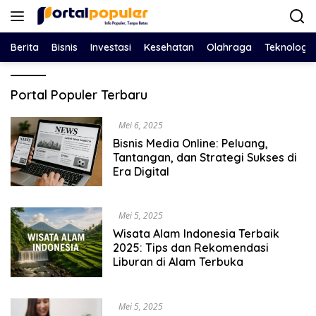
Langsung
ke
konten
Berita
Bisnis
Investasi
Kesehatan
Olahraga
Teknologi
Portal
Portal Populer Terbaru
Populer
Mei 6, 2025
Bisnis Media Online: Peluang,
Tantangan, dan Strategi Sukses di
Era Digital
Mei 5, 2025
Wisata Alam Indonesia Terbaik
2025: Tips dan Rekomendasi
Liburan di Alam Terbuka
Mei 5, 2025