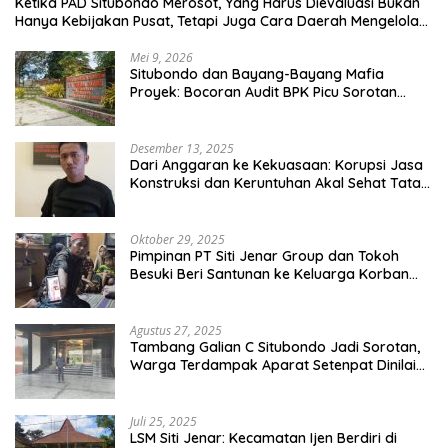
Ketika PAD Situbondo Merosot, Yang Harus Dievaluasi Bukan
Hanya Kebijakan Pusat, Tetapi Juga Cara Daerah Mengelola
Rumah Tangganya Sendiri.
Mei 9, 2026
Situbondo dan Bayang-Bayang Mafia
Proyek: Bocoran Audit BPK Picu Sorotan
Publik
Desember 13, 2025
Dari Anggaran ke Kekuasaan: Korupsi Jasa
Konstruksi dan Keruntuhan Akal Sehat Tata
Kelola
Oktober 29, 2025
Pimpinan PT Siti Jenar Group dan Tokoh
Besuki Beri Santunan ke Keluarga Korban
Meninggal Akibat Atap Ambruk Salah Satu
Pesantren Di Besuki Situbondo
Agustus 27, 2025
Tambang Galian C Situbondo Jadi Sorotan,
Warga Terdampak Aparat Setenpat Dinilai
Abai
Juli 25, 2025
LSM Siti Jenar: Kecamatan Ijen Berdiri di