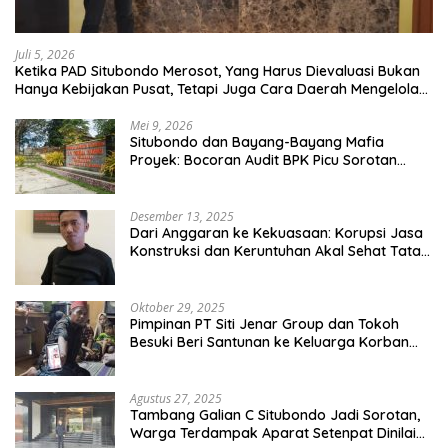
Juli 5, 2026
Ketika PAD Situbondo Merosot, Yang Harus Dievaluasi Bukan
Hanya Kebijakan Pusat, Tetapi Juga Cara Daerah Mengelola
Rumah Tangganya Sendiri.
Mei 9, 2026
Situbondo dan Bayang-Bayang Mafia
Proyek: Bocoran Audit BPK Picu Sorotan
Publik
Desember 13, 2025
Dari Anggaran ke Kekuasaan: Korupsi Jasa
Konstruksi dan Keruntuhan Akal Sehat Tata
Kelola
Oktober 29, 2025
Pimpinan PT Siti Jenar Group dan Tokoh
Besuki Beri Santunan ke Keluarga Korban
Meninggal Akibat Atap Ambruk Salah Satu
Pesantren Di Besuki Situbondo
Agustus 27, 2025
Tambang Galian C Situbondo Jadi Sorotan,
Warga Terdampak Aparat Setenpat Dinilai