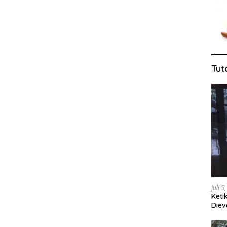
Tut
Juli 5
Keti
Diev
Jug
Tang