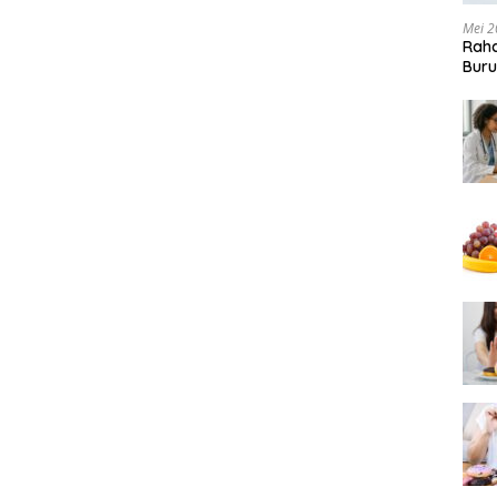
Mei 2
Raha
Buru