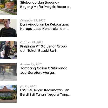
Situbondo dan Bayang-
Bayang Mafia Proyek: Bocoran
Audit BPK Picu Sorotan Publik
Desember 13, 2025
Dari Anggaran ke Kekuasaan:
Korupsi Jasa Konstruksi dan
Keruntuhan Akal Sehat Tata
Kelola
Oktober 29, 2025
Pimpinan PT Siti Jenar Group
dan Tokoh Besuki Beri
Santunan ke Keluarga Korban
Meninggal Akibat Atap Ambruk
Salah Satu Pesantren Di Besuki
Agustus 27, 2025
Situbondo
Tambang Galian C Situbondo
Jadi Sorotan, Warga
Terdampak Aparat Setenpat
Dinilai Abai
Juli 25, 2025
LSM Siti Jenar: Kecamatan Ijen
Berdiri di Tanah Negara Tanpa
Dasar Hukum yang Jelas