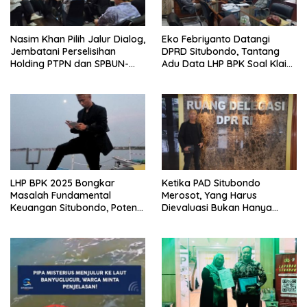
Nasim Khan Pilih Jalur Dialog,
Eko Febriyanto Datangi
Jembatani Perselisihan
DPRD Situbondo, Tantang
Holding PTPN dan SPBUN-
Adu Data LHP BPK Soal Klaim
SGN Demi Stabilitas Industri
Tiga RSUD Surplus
Gula
LHP BPK 2025 Bongkar
Ketika PAD Situbondo
Masalah Fundamental
Merosot, Yang Harus
Keuangan Situbondo, Potensi
Dievaluasi Bukan Hanya
Daerah Belum Tergarap
Kebijakan Pusat, Tetapi Juga
profesionalisme kerjapun
Cara Daerah Mengelola
dipertanyakan
Rumah Tangganya Sendiri.