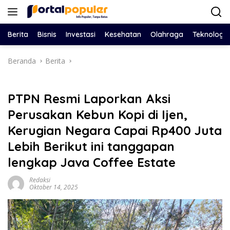
Langsung
ke
konten
Berita
Bisnis
Investasi
Kesehatan
Olahraga
Teknologi
Beranda
Berita
PTPN Resmi Laporkan Aksi
Perusakan Kebun Kopi di Ijen,
Kerugian Negara Capai Rp400 Juta
Lebih Berikut ini tanggapan
lengkap Java Coffee Estate
Redaksi
Oktober 14, 2025