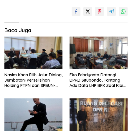
Baca Juga
Nasim Khan Pilih Jalur Dialog,
Eko Febriyanto Datangi
Jembatani Perselisihan
DPRD Situbondo, Tantang
Holding PTPN dan SPBUN-
Adu Data LHP BPK Soal Klaim
SGN Demi Stabilitas Industri
Tiga RSUD Surplus
Gula