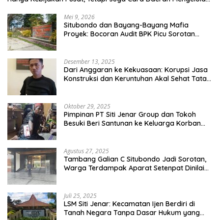
Rumah Tangganya Sendiri.
Mei 9, 2026
Situbondo dan Bayang-Bayang Mafia
Proyek: Bocoran Audit BPK Picu Sorotan
Publik
Desember 13, 2025
Dari Anggaran ke Kekuasaan: Korupsi Jasa
Konstruksi dan Keruntuhan Akal Sehat Tata
Kelola
Oktober 29, 2025
Pimpinan PT Siti Jenar Group dan Tokoh
Besuki Beri Santunan ke Keluarga Korban
Meninggal Akibat Atap Ambruk Salah Satu
Pesantren Di Besuki Situbondo
Agustus 27, 2025
Tambang Galian C Situbondo Jadi Sorotan,
Warga Terdampak Aparat Setenpat Dinilai
Abai
Juli 25, 2025
LSM Siti Jenar: Kecamatan Ijen Berdiri di
Tanah Negara Tanpa Dasar Hukum yang