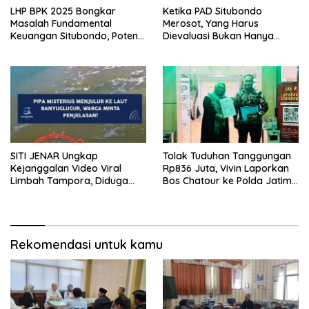
LHP BPK 2025 Bongkar
Ketika PAD Situbondo
Masalah Fundamental
Merosot, Yang Harus
Keuangan Situbondo, Potensi
Dievaluasi Bukan Hanya
Daerah Belum Tergarap
Kebijakan Pusat, Tetapi Juga
profesionalisme kerjapun
Cara Daerah Mengelola
dipertanyakan
Rumah Tangganya Sendiri.
SITI JENAR Ungkap
Tolak Tuduhan Tanggungan
Kejanggalan Video Viral
Rp836 Juta, Vivin Laporkan
Limbah Tampora, Diduga
Bos Chatour ke Polda Jatim
Dokumentasi Lama
atas Dugaan Fitnah
Rekomendasi untuk kamu