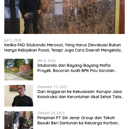
Juli 5, 2026
Ketika PAD Situbondo Merosot, Yang Harus Dievaluasi Bukan
Hanya Kebijakan Pusat, Tetapi Juga Cara Daerah Mengelola
Rumah Tangganya Sendiri.
Mei 9, 2026
Situbondo dan Bayang-Bayang Mafia
Proyek: Bocoran Audit BPK Picu Sorotan
Publik
Desember 13, 2025
Dari Anggaran ke Kekuasaan: Korupsi Jasa
Konstruksi dan Keruntuhan Akal Sehat Tata
Kelola
Oktober 29, 2025
Pimpinan PT Siti Jenar Group dan Tokoh
Besuki Beri Santunan ke Keluarga Korban
Meninggal Akibat Atap Ambruk Salah Satu