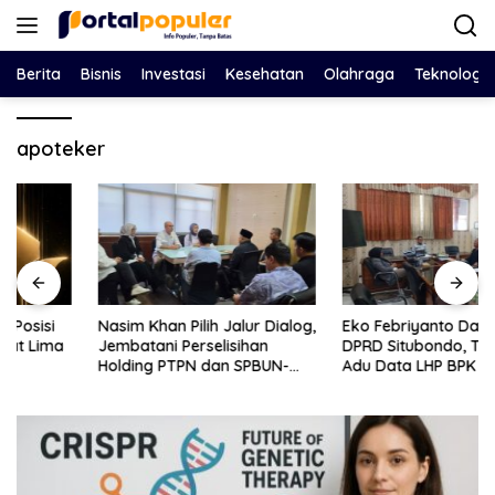
Langsung
ke
konten
Berita
Bisnis
Investasi
Kesehatan
Olahraga
Teknologi
apoteker
Nasim Khan Pilih Jalur Dialog,
Eko Febriyanto Datangi
Jembatani Perselisihan
DPRD Situbondo, Tantang
Holding PTPN dan SPBUN-
Adu Data LHP BPK Soal Klaim
SGN Demi Stabilitas Industri
Tiga RSUD Surplus
Gula