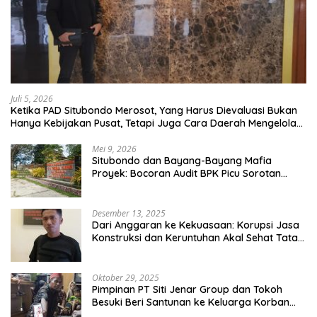
Juli 5, 2026
Ketika PAD Situbondo Merosot, Yang Harus Dievaluasi Bukan
Hanya Kebijakan Pusat, Tetapi Juga Cara Daerah Mengelola
Rumah Tangganya Sendiri.
Mei 9, 2026
Situbondo dan Bayang-Bayang Mafia
Proyek: Bocoran Audit BPK Picu Sorotan
Publik
Desember 13, 2025
Dari Anggaran ke Kekuasaan: Korupsi Jasa
Konstruksi dan Keruntuhan Akal Sehat Tata
Kelola
Oktober 29, 2025
Pimpinan PT Siti Jenar Group dan Tokoh
Besuki Beri Santunan ke Keluarga Korban
Meninggal Akibat Atap Ambruk Salah Satu