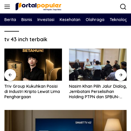
Langsung
ke
konten
Berita
Bisnis
Investasi
Kesehatan
Olahraga
Teknologi
tv 43 inch terbaik
Nasim Khan Pilih Jalur Dialog,
Eko Febriyanto Datangi
Jembatani Perselisihan
DPRD Situbondo, Tantang
Holding PTPN dan SPBUN-
Adu Data LHP BPK Soal Klaim
SGN Demi Stabilitas Industri
Tiga RSUD Surplus
Gula