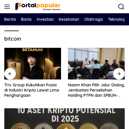
Langsung
ke
konten
Berita
Bisnis
Investasi
Kesehatan
Olahraga
Teknologi
bitcoin
Triv Group Kukuhkan Posisi
Nasim Khan Pilih Jalur Dialog,
di Industri Kripto Lewat Lima
Jembatani Perselisihan
Penghargaan
Holding PTPN dan SPBUN-
SGN Demi Stabilitas Industri
Gula