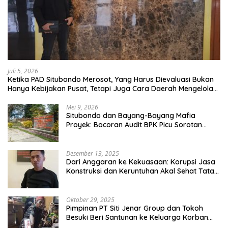
Juli 5, 2026
Ketika PAD Situbondo Merosot, Yang Harus Dievaluasi Bukan
Hanya Kebijakan Pusat, Tetapi Juga Cara Daerah Mengelola
Rumah Tangganya Sendiri.
Mei 9, 2026
Situbondo dan Bayang-Bayang Mafia
Proyek: Bocoran Audit BPK Picu Sorotan
Publik
Desember 13, 2025
Dari Anggaran ke Kekuasaan: Korupsi Jasa
Konstruksi dan Keruntuhan Akal Sehat Tata
Kelola
Oktober 29, 2025
Pimpinan PT Siti Jenar Group dan Tokoh
Besuki Beri Santunan ke Keluarga Korban
Meninggal Akibat Atap Ambruk Salah Satu