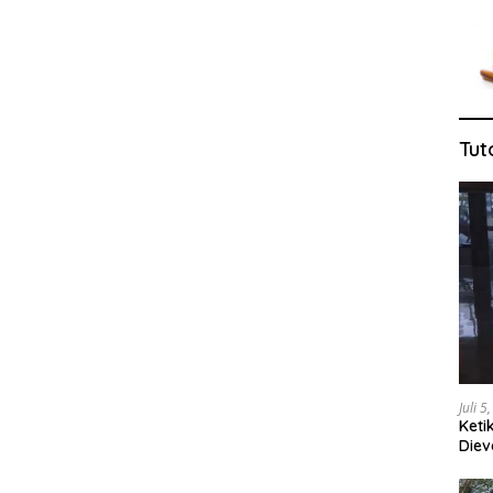
Tut
Juli 5
Keti
Diev
Jug
Tang