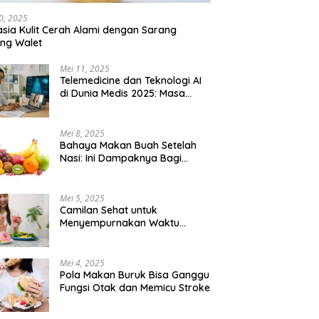
Dokumentasi Lama
a
 Cara Daerah Mengelola
0, 2025
h Tangganya Sendiri.
sia Kulit Cerah Alami dengan Sarang
ng Walet
Mei 11, 2025
Telemedicine dan Teknologi AI
di Dunia Medis 2025: Masa
Depan Konsultasi Dokter yang
Lebih Efisien
Mei 8, 2025
Bahaya Makan Buah Setelah
Nasi: Ini Dampaknya Bagi
Tubuh
Mei 5, 2025
Camilan Sehat untuk
Menyempurnakan Waktu
Bersantai
Mei 4, 2025
Pola Makan Buruk Bisa Ganggu
Fungsi Otak dan Memicu Stroke