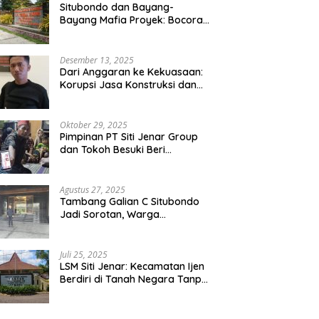
Situbondo dan Bayang-
Bayang Mafia Proyek: Bocoran
Audit BPK Picu Sorotan Publik
Desember 13, 2025
Dari Anggaran ke Kekuasaan:
Korupsi Jasa Konstruksi dan
Keruntuhan Akal Sehat Tata
Kelola
Oktober 29, 2025
Pimpinan PT Siti Jenar Group
dan Tokoh Besuki Beri
Santunan ke Keluarga Korban
Meninggal Akibat Atap Ambruk
Salah Satu Pesantren Di Besuki
Agustus 27, 2025
Situbondo
Tambang Galian C Situbondo
Jadi Sorotan, Warga
Terdampak Aparat Setenpat
Dinilai Abai
Juli 25, 2025
LSM Siti Jenar: Kecamatan Ijen
Berdiri di Tanah Negara Tanpa
Dasar Hukum yang Jelas