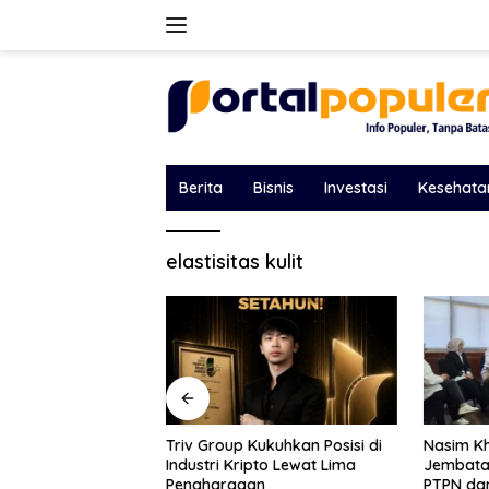
Langsung
ke
konten
Berita
Bisnis
Investasi
Kesehata
elastisitas kulit
ukuhkan Posisi di
Nasim Khan Pilih Jalur Dialog,
Eko Febr
pto Lewat Lima
Jembatani Perselisihan Holding
Situbond
n
PTPN dan SPBUN-SGN Demi
LHP BPK 