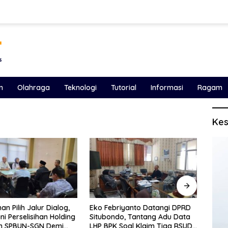
n
Olahraga
Teknologi
Tutorial
Informasi
Ragam
Kes
iyanto Datangi DPRD
LHP BPK 2025 Bongkar
Ketik
o, Tantang Adu Data
Masalah Fundamental
Yang 
Soal Klaim Tiga RSUD
Keuangan Situbondo, Potensi
Hanya