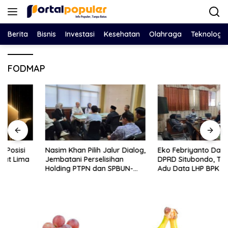
Langsung
ke
konten
Berita
Bisnis
Investasi
Kesehatan
Olahraga
Teknologi
FODMAP
Nasim Khan Pilih Jalur Dialog,
Eko Febriyanto Datangi
Jembatani Perselisihan
DPRD Situbondo, Tantang
Holding PTPN dan SPBUN-
Adu Data LHP BPK Soal Klaim
SGN Demi Stabilitas Industri
Tiga RSUD Surplus
Gula