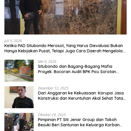
Juli 5, 2026
Ketika PAD Situbondo Merosot, Yang Harus Dievaluasi Bukan
Hanya Kebijakan Pusat, Tetapi Juga Cara Daerah Mengelola
Rumah Tangganya Sendiri.
Mei 9, 2026
Situbondo dan Bayang-Bayang Mafia
Proyek: Bocoran Audit BPK Picu Sorotan
Publik
Desember 13, 2025
Dari Anggaran ke Kekuasaan: Korupsi Jasa
Konstruksi dan Keruntuhan Akal Sehat Tata
Kelola
Oktober 29, 2025
Pimpinan PT Siti Jenar Group dan Tokoh
Besuki Beri Santunan ke Keluarga Korban
Meninggal Akibat Atap Ambruk Salah Satu