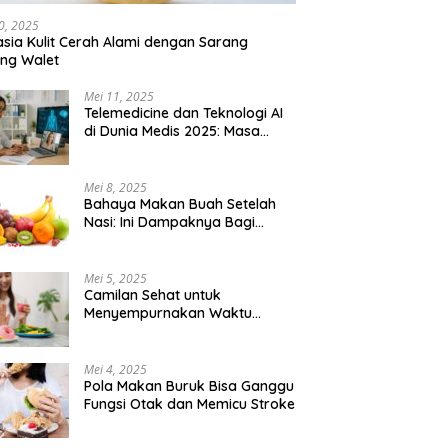
Dokumentasi Lama
a
 Cara Daerah Mengelola
0, 2025
h Tangganya Sendiri.
sia Kulit Cerah Alami dengan Sarang
ng Walet
Mei 11, 2025
Telemedicine dan Teknologi AI
di Dunia Medis 2025: Masa
Depan Konsultasi Dokter yang
Lebih Efisien
Mei 8, 2025
Bahaya Makan Buah Setelah
Nasi: Ini Dampaknya Bagi
Tubuh
Mei 5, 2025
Camilan Sehat untuk
Menyempurnakan Waktu
Bersantai
Mei 4, 2025
Pola Makan Buruk Bisa Ganggu
Fungsi Otak dan Memicu Stroke