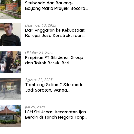
Situbondo dan Bayang-
Bayang Mafia Proyek: Bocoran
Audit BPK Picu Sorotan Publik
Desember 13, 2025
Dari Anggaran ke Kekuasaan:
Korupsi Jasa Konstruksi dan
Keruntuhan Akal Sehat Tata
Kelola
Oktober 29, 2025
Pimpinan PT Siti Jenar Group
dan Tokoh Besuki Beri
Santunan ke Keluarga Korban
Meninggal Akibat Atap Ambruk
Salah Satu Pesantren Di Besuki
Agustus 27, 2025
Situbondo
Tambang Galian C Situbondo
Jadi Sorotan, Warga
Terdampak Aparat Setenpat
Dinilai Abai
Juli 25, 2025
LSM Siti Jenar: Kecamatan Ijen
Berdiri di Tanah Negara Tanpa
Dasar Hukum yang Jelas