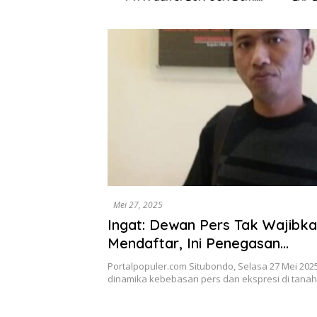
Stabilitas Industri Gula
Surplus
Mei 27, 2025
Ingat: Dewan Pers Tak Wajibk
Mendaftar, Ini Penegasan
Konstitusionalnya
Portalpopuler.com Situbondo, Selasa 27 Mei 202
dinamika kebebasan pers dan ekspresi di tanah