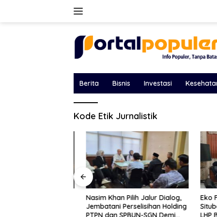
Langsung
ke
konten
Berita
Bisnis
Investasi
Kesehata
Kode Etik Jurnalistik
ukuhkan Posisi di
Nasim Khan Pilih Jalur Dialog,
Eko Febr
pto Lewat Lima
Jembatani Perselisihan Holding
Situbond
n
PTPN dan SPBUN-SGN Demi
LHP BPK 