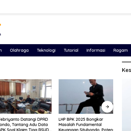
n
Olahraga
Teknologi
Tutorial
Informasi
Ragam
Kes
iyanto Datangi DPRD
LHP BPK 2025 Bongkar
Ketik
o, Tantang Adu Data
Masalah Fundamental
Yang 
Soal Klaim Tiga RSUD
Keuangan Situbondo, Potensi
Hanya