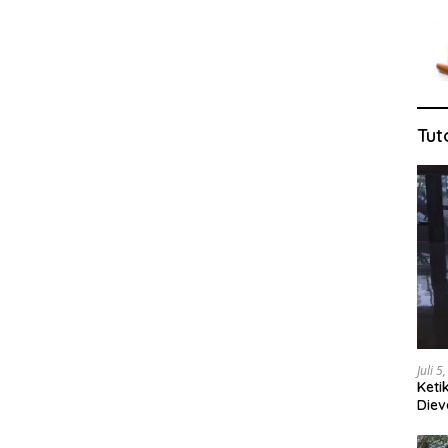
Tut
Juli 5
Keti
Diev
Jug
Tang