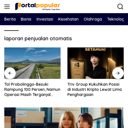
Langsung
ke
konten
Berita
Bisnis
Investasi
Kesehatan
Olahraga
Teknologi
laporan penjualan otomatis
Triv Group Kukuhkan Posisi
Nasim Khan Pilih Jalur Dialog,
di Industri Kripto Lewat Lima
Jembatani Perselisihan
Penghargaan
Holding PTPN dan SPBUN-
SGN Demi Stabilitas Industri
Gula