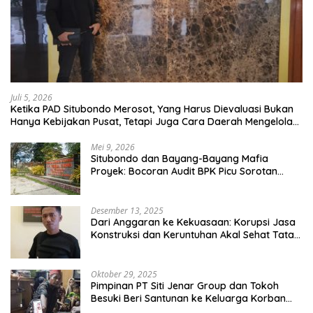
Juli 5, 2026
Ketika PAD Situbondo Merosot, Yang Harus Dievaluasi Bukan
Hanya Kebijakan Pusat, Tetapi Juga Cara Daerah Mengelola
Rumah Tangganya Sendiri.
Mei 9, 2026
Situbondo dan Bayang-Bayang Mafia
Proyek: Bocoran Audit BPK Picu Sorotan
Publik
Desember 13, 2025
Dari Anggaran ke Kekuasaan: Korupsi Jasa
Konstruksi dan Keruntuhan Akal Sehat Tata
Kelola
Oktober 29, 2025
Pimpinan PT Siti Jenar Group dan Tokoh
Besuki Beri Santunan ke Keluarga Korban
Meninggal Akibat Atap Ambruk Salah Satu