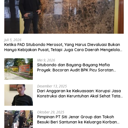
Juli 5, 2026
Ketika PAD Situbondo Merosot, Yang Harus Dievaluasi Bukan
Hanya Kebijakan Pusat, Tetapi Juga Cara Daerah Mengelola
Rumah Tangganya Sendiri.
Mei 9, 2026
Situbondo dan Bayang-Bayang Mafia
Proyek: Bocoran Audit BPK Picu Sorotan
Publik
Desember 13, 2025
Dari Anggaran ke Kekuasaan: Korupsi Jasa
Konstruksi dan Keruntuhan Akal Sehat Tata
Kelola
Oktober 29, 2025
Pimpinan PT Siti Jenar Group dan Tokoh
Besuki Beri Santunan ke Keluarga Korban
Meninggal Akibat Atap Ambruk Salah Satu