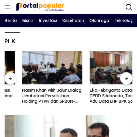
Langsung
ke
konten
Berita
Bisnis
Investasi
Kesehatan
Olahraga
Teknologi
PHK
Nasim Khan Pilih Jalur Dialog,
Eko Febriyanto Datangi
Jembatani Perselisihan
DPRD Situbondo, Tantang
Holding PTPN dan SPBUN-
Adu Data LHP BPK Soal Klaim
SGN Demi Stabilitas Industri
Tiga RSUD Surplus
Gula