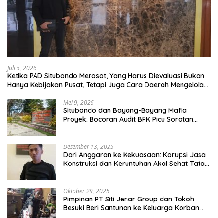
Juli 5, 2026
Ketika PAD Situbondo Merosot, Yang Harus Dievaluasi Bukan
Hanya Kebijakan Pusat, Tetapi Juga Cara Daerah Mengelola
Rumah Tangganya Sendiri.
Mei 9, 2026
Situbondo dan Bayang-Bayang Mafia
Proyek: Bocoran Audit BPK Picu Sorotan
Publik
Desember 13, 2025
Dari Anggaran ke Kekuasaan: Korupsi Jasa
Konstruksi dan Keruntuhan Akal Sehat Tata
Kelola
Oktober 29, 2025
Pimpinan PT Siti Jenar Group dan Tokoh
Besuki Beri Santunan ke Keluarga Korban
Meninggal Akibat Atap Ambruk Salah Satu