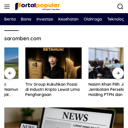
Langsung
ke
konten
Berita
Bisnis
Investasi
Kesehatan
Olahraga
Teknologi
saromben.com
Triv Group Kukuhkan Posisi
Nasim Khan Pilih Jalur Dialog,
di Industri Kripto Lewat Lima
Jembatani Perselisihan
Penghargaan
Holding PTPN dan SPBUN-
SGN Demi Stabilitas Industri
Gula