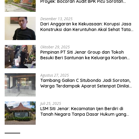
Proyek: Bocoran Audit BPK Picu Sorotan
Publik
Desember 13, 2025
Dari Anggaran ke Kekuasaan: Korupsi Jasa
Konstruksi dan Keruntuhan Akal Sehat Tata
Kelola
Oktober 29, 2025
Pimpinan PT Siti Jenar Group dan Tokoh
Besuki Beri Santunan ke Keluarga Korban
Meninggal Akibat Atap Ambruk Salah Satu
Pesantren Di Besuki Situbondo
Agustus 27, 2025
Tambang Galian C Situbondo Jadi Sorotan,
Warga Terdampak Aparat Setenpat Dinilai
Abai
Juli 25, 2025
LSM Siti Jenar: Kecamatan Ijen Berdiri di
Tanah Negara Tanpa Dasar Hukum yang
Jelas