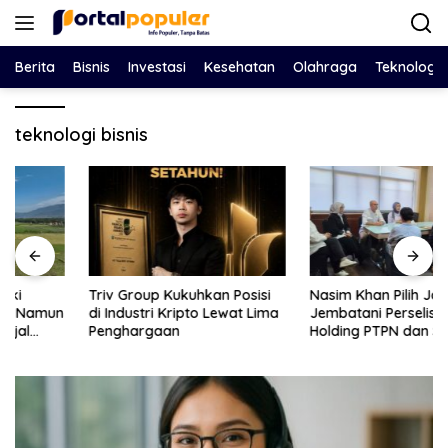
Langsung
ke
konten
Berita
Bisnis
Investasi
Kesehatan
Olahraga
Teknologi
teknologi bisnis
Triv Group Kukuhkan Posisi
Nasim Khan Pilih Jalur Dialog,
di Industri Kripto Lewat Lima
Jembatani Perselisihan
Penghargaan
Holding PTPN dan SPBUN-
SGN Demi Stabilitas Industri
Gula