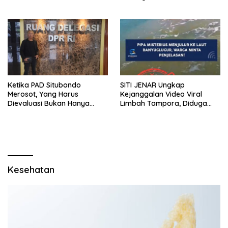
Tiga RSUD Surplus
Daerah Belum Tergarap
profesionalisme kerjapun
dipertanyakan
Ketika PAD Situbondo
SITI JENAR Ungkap
Merosot, Yang Harus
Kejanggalan Video Viral
Dievaluasi Bukan Hanya
Limbah Tampora, Diduga
Kebijakan Pusat, Tetapi Juga
Dokumentasi Lama
Cara Daerah Mengelola
Rumah Tangganya Sendiri.
Kesehatan