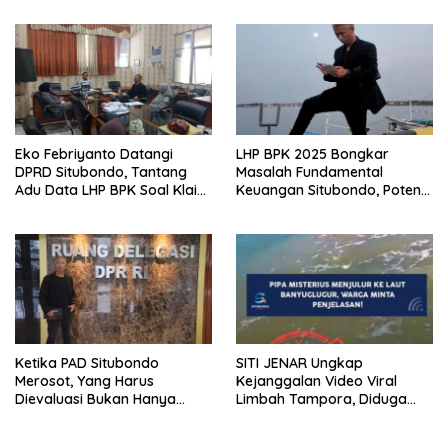
Gula
Eko Febriyanto Datangi
LHP BPK 2025 Bongkar
DPRD Situbondo, Tantang
Masalah Fundamental
Adu Data LHP BPK Soal Klaim
Keuangan Situbondo, Potensi
Tiga RSUD Surplus
Daerah Belum Tergarap
profesionalisme kerjapun
dipertanyakan
Ketika PAD Situbondo
SITI JENAR Ungkap
Merosot, Yang Harus
Kejanggalan Video Viral
Dievaluasi Bukan Hanya
Limbah Tampora, Diduga
Kebijakan Pusat, Tetapi Juga
Dokumentasi Lama
Cara Daerah Mengelola