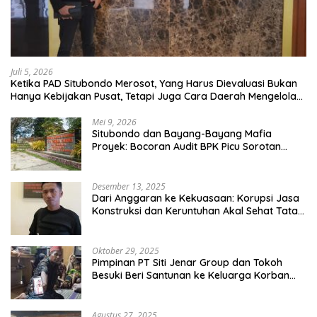
Juli 5, 2026
Ketika PAD Situbondo Merosot, Yang Harus Dievaluasi Bukan
Hanya Kebijakan Pusat, Tetapi Juga Cara Daerah Mengelola
Rumah Tangganya Sendiri.
Mei 9, 2026
Situbondo dan Bayang-Bayang Mafia
Proyek: Bocoran Audit BPK Picu Sorotan
Publik
Desember 13, 2025
Dari Anggaran ke Kekuasaan: Korupsi Jasa
Konstruksi dan Keruntuhan Akal Sehat Tata
Kelola
Oktober 29, 2025
Pimpinan PT Siti Jenar Group dan Tokoh
Besuki Beri Santunan ke Keluarga Korban
Meninggal Akibat Atap Ambruk Salah Satu
Pesantren Di Besuki Situbondo
Agustus 27, 2025