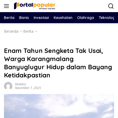
Langsung
ke
konten
Berita
Bisnis
Investasi
Kesehatan
Olahraga
Teknologi
Beranda
Berita
Enam Tahun Sengketa Tak Usai,
Warga Karangmalang
Banyuglugur Hidup dalam Bayang
Ketidakpastian
Redaksi
November 7, 2025