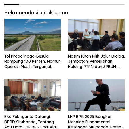
Rumah Tangganya Sendiri.
Rekomendasi untuk kamu
Tol Probolinggo-Besuki
Nasim Khan Pilih Jalur Dialog,
Rampung 100 Persen, Namun
Jembatani Perselisihan
Operasi Masih Terganjal
Holding PTPN dan SPBUN-
Tahap Akhir.
SGN Demi Stabilitas Industri
Gula
Eko Febriyanto Datangi
LHP BPK 2025 Bongkar
DPRD Situbondo, Tantang
Masalah Fundamental
Adu Data LHP BPK Soal Klaim
Keuangan Situbondo, Potensi