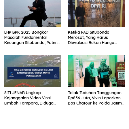
LHP BPK 2025 Bongkar
Ketika PAD Situbondo
Masalah Fundamental
Merosot, Yang Harus
Keuangan Situbondo, Potensi
Dievaluasi Bukan Hanya
Daerah Belum Tergarap
Kebijakan Pusat, Tetapi Juga
profesionalisme kerjapun
Cara Daerah Mengelola
dipertanyakan
Rumah Tangganya Sendiri.
SITI JENAR Ungkap
Tolak Tuduhan Tanggungan
Kejanggalan Video Viral
Rp836 Juta, Vivin Laporkan
Limbah Tampora, Diduga
Bos Chatour ke Polda Jatim
Dokumentasi Lama
atas Dugaan Fitnah