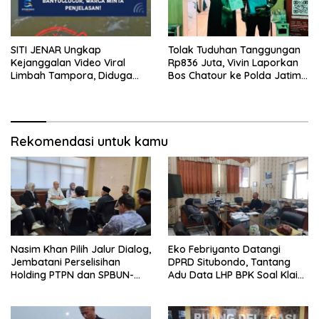
SITI JENAR Ungkap
Tolak Tuduhan Tanggungan
Kejanggalan Video Viral
Rp836 Juta, Vivin Laporkan
Limbah Tampora, Diduga
Bos Chatour ke Polda Jatim
Dokumentasi Lama
atas Dugaan Fitnah
Rekomendasi untuk kamu
Nasim Khan Pilih Jalur Dialog,
Eko Febriyanto Datangi
Jembatani Perselisihan
DPRD Situbondo, Tantang
Holding PTPN dan SPBUN-
Adu Data LHP BPK Soal Klaim
SGN Demi Stabilitas Industri
Tiga RSUD Surplus
Gula