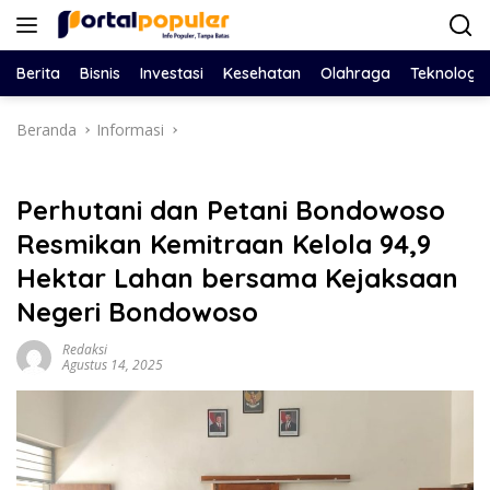
Langsung
ke
konten
Berita
Bisnis
Investasi
Kesehatan
Olahraga
Teknologi
Beranda
Informasi
Perhutani dan Petani Bondowoso
Resmikan Kemitraan Kelola 94,9
Hektar Lahan bersama Kejaksaan
Negeri Bondowoso
Redaksi
Agustus 14, 2025