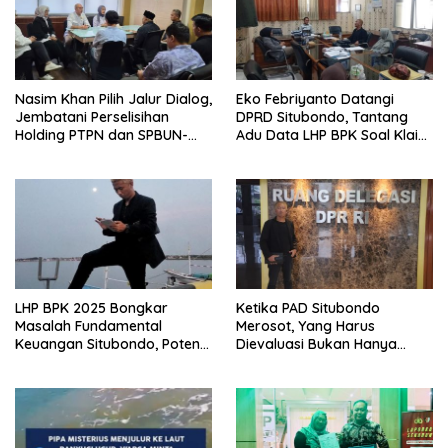
Nasim Khan Pilih Jalur Dialog,
Eko Febriyanto Datangi
Jembatani Perselisihan
DPRD Situbondo, Tantang
Holding PTPN dan SPBUN-
Adu Data LHP BPK Soal Klaim
SGN Demi Stabilitas Industri
Tiga RSUD Surplus
Gula
LHP BPK 2025 Bongkar
Ketika PAD Situbondo
Masalah Fundamental
Merosot, Yang Harus
Keuangan Situbondo, Potensi
Dievaluasi Bukan Hanya
Daerah Belum Tergarap
Kebijakan Pusat, Tetapi Juga
profesionalisme kerjapun
Cara Daerah Mengelola
dipertanyakan
Rumah Tangganya Sendiri.