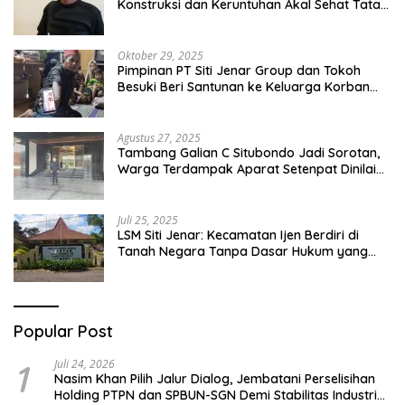
Konstruksi dan Keruntuhan Akal Sehat Tata
Kelola
Oktober 29, 2025
Pimpinan PT Siti Jenar Group dan Tokoh
Besuki Beri Santunan ke Keluarga Korban
Meninggal Akibat Atap Ambruk Salah Satu
Pesantren Di Besuki Situbondo
Agustus 27, 2025
Tambang Galian C Situbondo Jadi Sorotan,
Warga Terdampak Aparat Setenpat Dinilai
Abai
Juli 25, 2025
LSM Siti Jenar: Kecamatan Ijen Berdiri di
Tanah Negara Tanpa Dasar Hukum yang
Jelas
Popular Post
1
Juli 24, 2026
Nasim Khan Pilih Jalur Dialog, Jembatani Perselisihan
Holding PTPN dan SPBUN-SGN Demi Stabilitas Industri