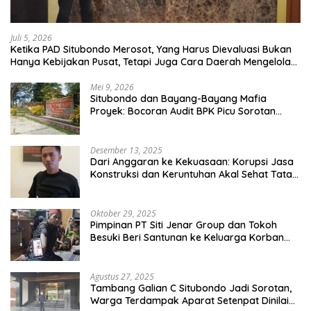
Juli 5, 2026
Ketika PAD Situbondo Merosot, Yang Harus Dievaluasi Bukan
Hanya Kebijakan Pusat, Tetapi Juga Cara Daerah Mengelola
Rumah Tangganya Sendiri.
Mei 9, 2026
Situbondo dan Bayang-Bayang Mafia
Proyek: Bocoran Audit BPK Picu Sorotan
Publik
Desember 13, 2025
Dari Anggaran ke Kekuasaan: Korupsi Jasa
Konstruksi dan Keruntuhan Akal Sehat Tata
Kelola
Oktober 29, 2025
Pimpinan PT Siti Jenar Group dan Tokoh
Besuki Beri Santunan ke Keluarga Korban
Meninggal Akibat Atap Ambruk Salah Satu
Pesantren Di Besuki Situbondo
Agustus 27, 2025
Tambang Galian C Situbondo Jadi Sorotan,
Warga Terdampak Aparat Setenpat Dinilai