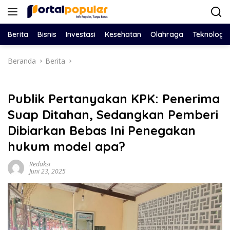
Langsung
ke
konten
Berita
Bisnis
Investasi
Kesehatan
Olahraga
Teknologi
Beranda
Berita
Publik Pertanyakan KPK: Penerima
Suap Ditahan, Sedangkan Pemberi
Dibiarkan Bebas Ini Penegakan
hukum model apa?
Redaksi
Juni 23, 2025