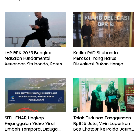
SGN Demi Stabilitas Industri
Tiga RSUD Surplus
Gula
LHP BPK 2025 Bongkar
Ketika PAD Situbondo
Masalah Fundamental
Merosot, Yang Harus
Keuangan Situbondo, Potensi
Dievaluasi Bukan Hanya
Daerah Belum Tergarap
Kebijakan Pusat, Tetapi Juga
profesionalisme kerjapun
Cara Daerah Mengelola
dipertanyakan
Rumah Tangganya Sendiri.
SITI JENAR Ungkap
Tolak Tuduhan Tanggungan
Kejanggalan Video Viral
Rp836 Juta, Vivin Laporkan
Limbah Tampora, Diduga
Bos Chatour ke Polda Jatim
Dokumentasi Lama
atas Dugaan Fitnah