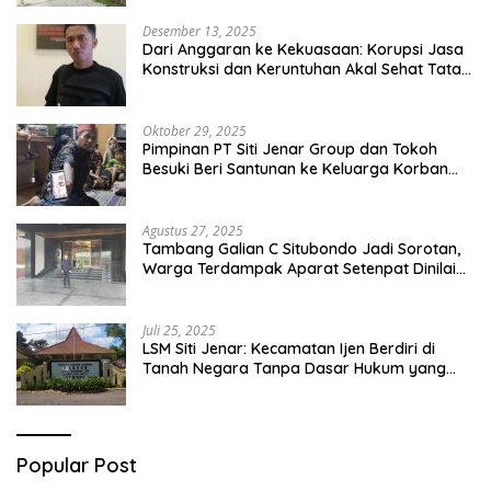
Desember 13, 2025
Dari Anggaran ke Kekuasaan: Korupsi Jasa
Konstruksi dan Keruntuhan Akal Sehat Tata
Kelola
Oktober 29, 2025
Pimpinan PT Siti Jenar Group dan Tokoh
Besuki Beri Santunan ke Keluarga Korban
Meninggal Akibat Atap Ambruk Salah Satu
Pesantren Di Besuki Situbondo
Agustus 27, 2025
Tambang Galian C Situbondo Jadi Sorotan,
Warga Terdampak Aparat Setenpat Dinilai
Abai
Juli 25, 2025
LSM Siti Jenar: Kecamatan Ijen Berdiri di
Tanah Negara Tanpa Dasar Hukum yang
Jelas
Popular Post