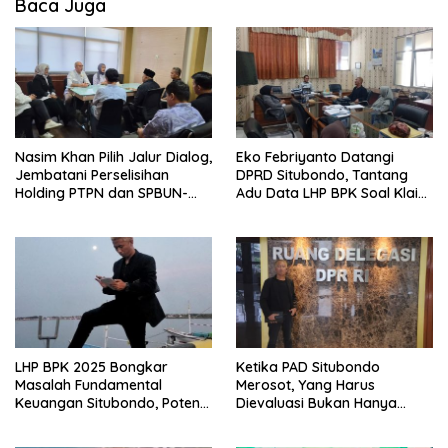
Baca Juga
Nasim Khan Pilih Jalur Dialog,
Eko Febriyanto Datangi
Jembatani Perselisihan
DPRD Situbondo, Tantang
Holding PTPN dan SPBUN-
Adu Data LHP BPK Soal Klaim
SGN Demi Stabilitas Industri
Tiga RSUD Surplus
Gula
LHP BPK 2025 Bongkar
Ketika PAD Situbondo
Masalah Fundamental
Merosot, Yang Harus
Keuangan Situbondo, Potensi
Dievaluasi Bukan Hanya
Daerah Belum Tergarap
Kebijakan Pusat, Tetapi Juga
profesionalisme kerjapun
Cara Daerah Mengelola