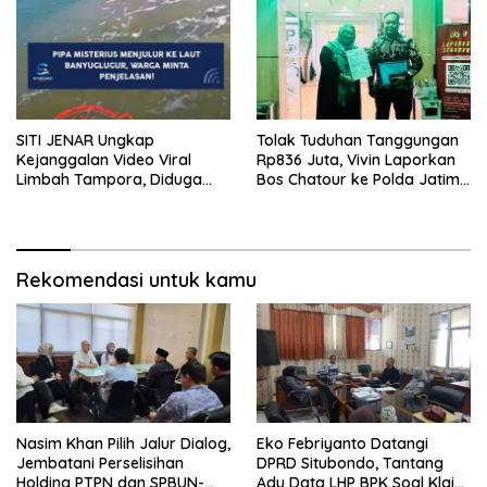
dipertanyakan
Rumah Tangganya Sendiri.
SITI JENAR Ungkap
Tolak Tuduhan Tanggungan
Kejanggalan Video Viral
Rp836 Juta, Vivin Laporkan
Limbah Tampora, Diduga
Bos Chatour ke Polda Jatim
Dokumentasi Lama
atas Dugaan Fitnah
Rekomendasi untuk kamu
Nasim Khan Pilih Jalur Dialog,
Eko Febriyanto Datangi
Jembatani Perselisihan
DPRD Situbondo, Tantang
Holding PTPN dan SPBUN-
Adu Data LHP BPK Soal Klaim