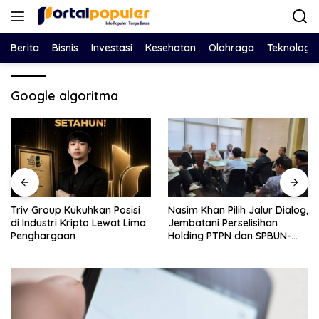
Langsung
ke
konten
Berita
Bisnis
Investasi
Kesehatan
Olahraga
Teknologi
Google algoritma
Triv Group Kukuhkan Posisi
Nasim Khan Pilih Jalur Dialog,
di Industri Kripto Lewat Lima
Jembatani Perselisihan
Penghargaan
Holding PTPN dan SPBUN-
SGN Demi Stabilitas Industri
Gula