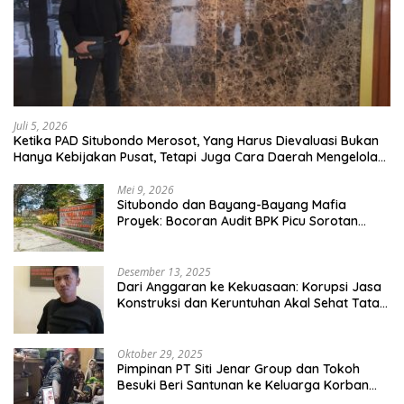
Juli 5, 2026
Ketika PAD Situbondo Merosot, Yang Harus Dievaluasi Bukan
Hanya Kebijakan Pusat, Tetapi Juga Cara Daerah Mengelola
Rumah Tangganya Sendiri.
Mei 9, 2026
Situbondo dan Bayang-Bayang Mafia
Proyek: Bocoran Audit BPK Picu Sorotan
Publik
Desember 13, 2025
Dari Anggaran ke Kekuasaan: Korupsi Jasa
Konstruksi dan Keruntuhan Akal Sehat Tata
Kelola
Oktober 29, 2025
Pimpinan PT Siti Jenar Group dan Tokoh
Besuki Beri Santunan ke Keluarga Korban
Meninggal Akibat Atap Ambruk Salah Satu