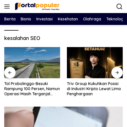
Langsung
ke
konten
Berita
Bisnis
Investasi
Kesehatan
Olahraga
Teknologi
kesalahan SEO
Triv Group Kukuhkan Posisi
Nasim Khan Pilih Jalur Dialog,
di Industri Kripto Lewat Lima
Jembatani Perselisihan
Penghargaan
Holding PTPN dan SPBUN-
SGN Demi Stabilitas Industri
Gula