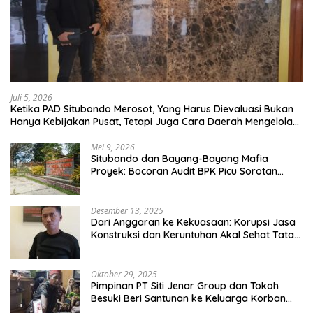
Juli 5, 2026
Ketika PAD Situbondo Merosot, Yang Harus Dievaluasi Bukan
Hanya Kebijakan Pusat, Tetapi Juga Cara Daerah Mengelola
Rumah Tangganya Sendiri.
Mei 9, 2026
Situbondo dan Bayang-Bayang Mafia
Proyek: Bocoran Audit BPK Picu Sorotan
Publik
Desember 13, 2025
Dari Anggaran ke Kekuasaan: Korupsi Jasa
Konstruksi dan Keruntuhan Akal Sehat Tata
Kelola
Oktober 29, 2025
Pimpinan PT Siti Jenar Group dan Tokoh
Besuki Beri Santunan ke Keluarga Korban
Meninggal Akibat Atap Ambruk Salah Satu