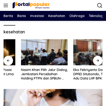
Langsung
ke
konten
Berita
Bisnis
Investasi
Kesehatan
Olahraga
Teknologi
kesehatan
Nasim Khan Pilih Jalur Dialog,
Eko Febriyanto Datangi
Jembatani Perselisihan
DPRD Situbondo, Tantang
Holding PTPN dan SPBUN-
Adu Data LHP BPK Soal Klaim
SGN Demi Stabilitas Industri
Tiga RSUD Surplus
Gula