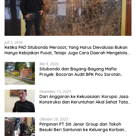
Juli 5, 2026
Ketika PAD Situbondo Merosot, Yang Harus Dievaluasi Bukan
Hanya Kebijakan Pusat, Tetapi Juga Cara Daerah Mengelola
Rumah Tangganya Sendiri.
Mei 9, 2026
Situbondo dan Bayang-Bayang Mafia
Proyek: Bocoran Audit BPK Picu Sorotan
Publik
Desember 13, 2025
Dari Anggaran ke Kekuasaan: Korupsi Jasa
Konstruksi dan Keruntuhan Akal Sehat Tata
Kelola
Oktober 29, 2025
Pimpinan PT Siti Jenar Group dan Tokoh
Besuki Beri Santunan ke Keluarga Korban
Meninggal Akibat Atap Ambruk Salah Satu