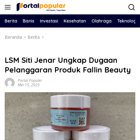
Langsung
ke
konten
Berita
Bisnis
Investasi
Kesehatan
Olahraga
Teknologi
Beranda
Berita
LSM Siti Jenar Ungkap Dugaan
Pelanggaran Produk Fallin Beauty
Portal Populer
Mei 15, 2025