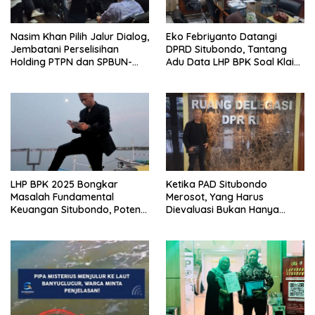
Nasim Khan Pilih Jalur Dialog,
Eko Febriyanto Datangi
Jembatani Perselisihan
DPRD Situbondo, Tantang
Holding PTPN dan SPBUN-
Adu Data LHP BPK Soal Klaim
SGN Demi Stabilitas Industri
Tiga RSUD Surplus
Gula
LHP BPK 2025 Bongkar
Ketika PAD Situbondo
Masalah Fundamental
Merosot, Yang Harus
Keuangan Situbondo, Potensi
Dievaluasi Bukan Hanya
Daerah Belum Tergarap
Kebijakan Pusat, Tetapi Juga
profesionalisme kerjapun
Cara Daerah Mengelola
dipertanyakan
Rumah Tangganya Sendiri.