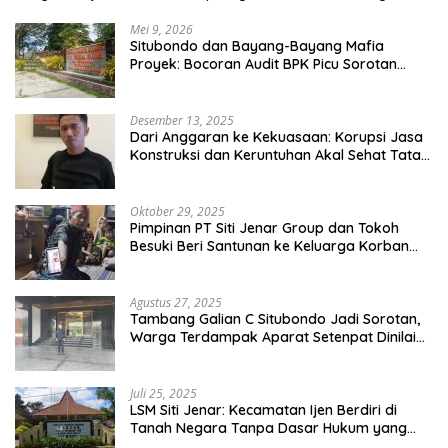
Rumah Tangganya Sendiri.
Mei 9, 2026
Situbondo dan Bayang-Bayang Mafia
Proyek: Bocoran Audit BPK Picu Sorotan
Publik
Desember 13, 2025
Dari Anggaran ke Kekuasaan: Korupsi Jasa
Konstruksi dan Keruntuhan Akal Sehat Tata
Kelola
Oktober 29, 2025
Pimpinan PT Siti Jenar Group dan Tokoh
Besuki Beri Santunan ke Keluarga Korban
Meninggal Akibat Atap Ambruk Salah Satu
Pesantren Di Besuki Situbondo
Agustus 27, 2025
Tambang Galian C Situbondo Jadi Sorotan,
Warga Terdampak Aparat Setenpat Dinilai
Abai
Juli 25, 2025
LSM Siti Jenar: Kecamatan Ijen Berdiri di
Tanah Negara Tanpa Dasar Hukum yang
Jelas