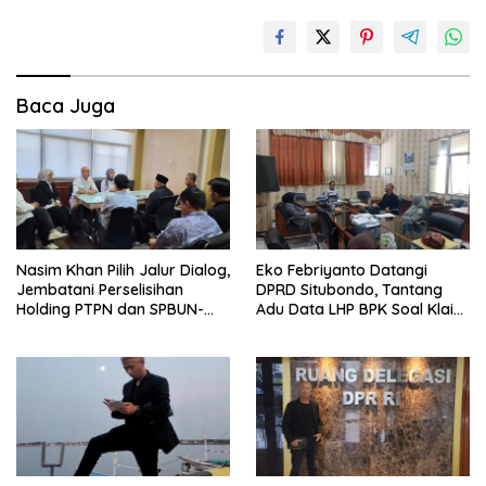
Baca Juga
Nasim Khan Pilih Jalur Dialog,
Eko Febriyanto Datangi
Jembatani Perselisihan
DPRD Situbondo, Tantang
Holding PTPN dan SPBUN-
Adu Data LHP BPK Soal Klaim
SGN Demi Stabilitas Industri
Tiga RSUD Surplus
Gula