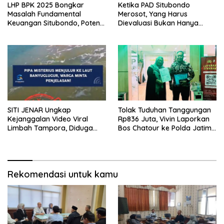
LHP BPK 2025 Bongkar
Ketika PAD Situbondo
Masalah Fundamental
Merosot, Yang Harus
Keuangan Situbondo, Potensi
Dievaluasi Bukan Hanya
Daerah Belum Tergarap
Kebijakan Pusat, Tetapi Juga
profesionalisme kerjapun
Cara Daerah Mengelola
dipertanyakan
Rumah Tangganya Sendiri.
SITI JENAR Ungkap
Tolak Tuduhan Tanggungan
Kejanggalan Video Viral
Rp836 Juta, Vivin Laporkan
Limbah Tampora, Diduga
Bos Chatour ke Polda Jatim
Dokumentasi Lama
atas Dugaan Fitnah
Rekomendasi untuk kamu